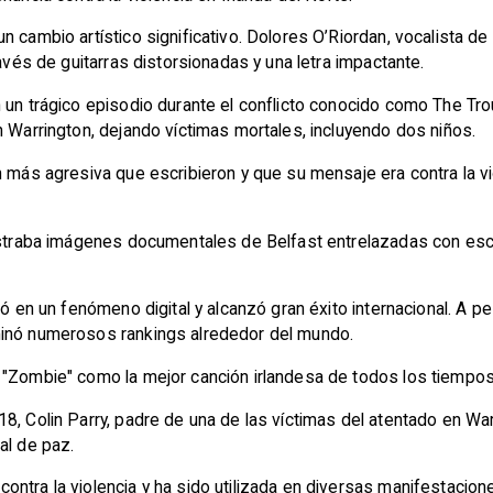
 cambio artístico significativo. Dolores O’Riordan, vocalista de
ravés de guitarras distorsionadas y una letra impactante.
n un trágico episodio durante el conflicto conocido como The T
n Warrington, dejando víctimas mortales, incluyendo dos niños.
n más agresiva que escribieron y que su mensaje era contra la vio
mostraba imágenes documentales de Belfast entrelazadas con es
tió en un fenómeno digital y alcanzó gran éxito internacional. A
minó numerosos rankings alrededor del mundo.
 "Zombie" como la mejor canción irlandesa de todos los tiempos,
8, Colin Parry, padre de una de las víctimas del atentado en War
al de paz.
ontra la violencia y ha sido utilizada en diversas manifestaci