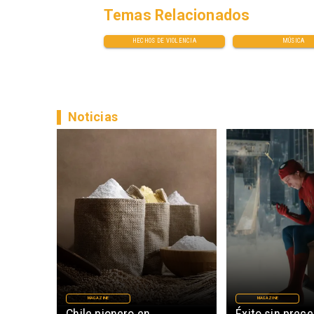
Temas Relacionados
HECHOS DE VIOLENCIA
MÚSICA
Noticias
MAGAZINE
MAGAZINE
Chile pionero en
Éxito sin prec