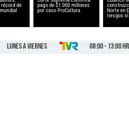
 récord de
pago de $1.000 millones
construcc
l mundial
por caso ProCultura
Norte en E
riesgos s