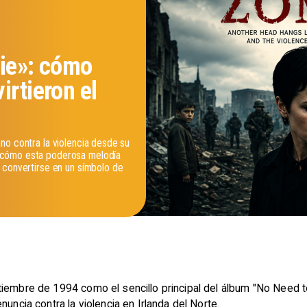
bie»: cómo
irtieron el
no contra la violencia desde su
 cómo esta poderosa melodía
 convertirse en un símbolo de
iembre de 1994 como el sencillo principal del álbum "No Need to
uncia contra la violencia en Irlanda del Norte.