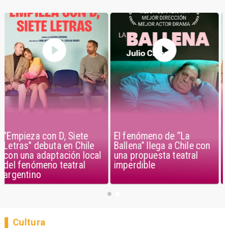
El fenómeno de “La
"Empieza con D, Siete
Ballena” llega a Chile con
Letras" debuta en Chile
una propuesta teatral
con una adaptación local
imperdible
del fenómeno teatral
argentino
Cultura