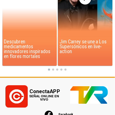
Jim Carrey se une a Los
Iaán: la historia de
Supersónicos en live-
superación que inspira a
action
Chile
ConectaAPP
SEÑAL ONLINE EN
VIVO
Facebook