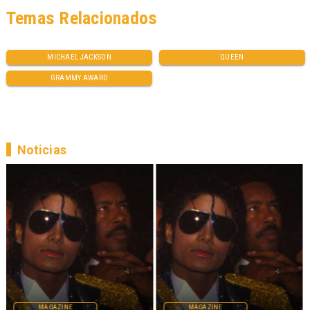
Temas Relacionados
MICHAEL JACKSON
QUEEN
GRAMMY AWARD
Noticias
MAGAZINE
MAGAZINE