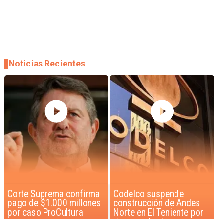
Noticias Recientes
Corte Suprema confirma
Codelco suspende
pago de $1.000 millones
construcción de Andes
por caso ProCultura
Norte en El Teniente por