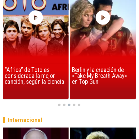
“Africa” de Toto es
Berlin y la creación de
considerada la mejor
«Take My Breath Away»
canción, según la ciencia
en Top Gun
Internacional