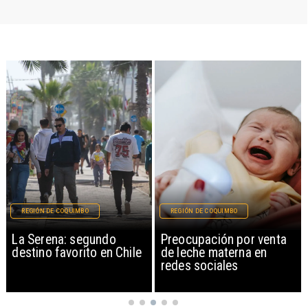
REGIÓN DE COQUIMBO
MAGAZINE
ndo
Preocupación por venta
Libros gratis y un
 en Chile
de leche materna en
audiolibro en la vo
redes sociales
actriz Camila Hiran
celebra Antofagas
100 Palabras el Dí
Patrimonio