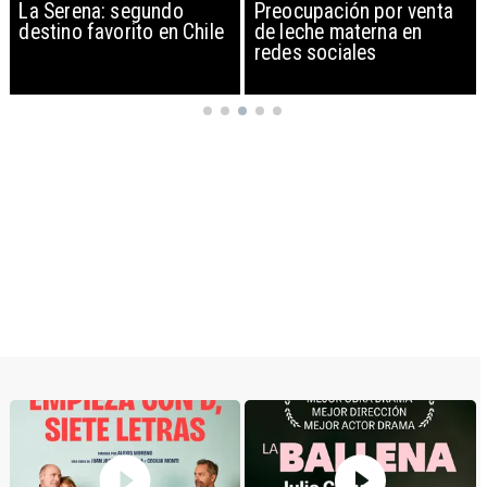
egundo
Preocupación por venta
Libros gratis y 
to en Chile
de leche materna en
audiolibro en la
redes sociales
actriz Camila Hi
celebra Antofa
100 Palabras el
Patrimonio