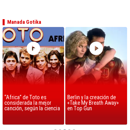
Manada Gotika
“Africa” de Toto es
Berlin y la creación de
considerada la mejor
«Take My Breath Away»
canción, según la ciencia
en Top Gun