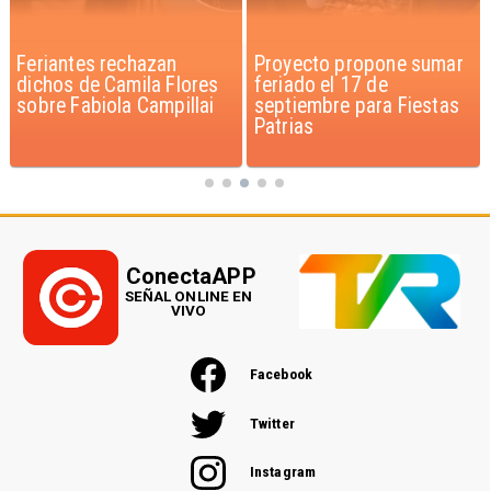
Feriantes rechazan
Proyecto propone sumar
dichos de Camila Flores
feriado el 17 de
sobre Fabiola Campillai
septiembre para Fiestas
Patrias
ConectaAPP
SEÑAL ONLINE EN
VIVO
Facebook
Twitter
Instagram