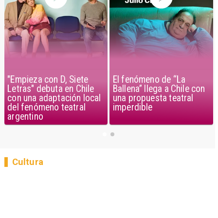
"Empieza con D, Siete
El fenómeno de “La
Letras" debuta en Chile
Ballena” llega a Chile con
con una adaptación local
una propuesta teatral
del fenómeno teatral
imperdible
argentino
Cultura