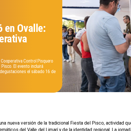
6 en Ovalle:
erativa
a Cooperativa Control Pisquero
Pisco. El evento incluirá
 degustaciones el sábado 16 de
una nueva versión de la tradicional Fiesta del Pisco, actividad
áticos del Valle del Limarí y de la identidad regional. La jorna