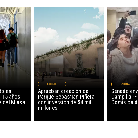
REGIONES
NACIONAL
to en
Aprueban creación del
Senado env
a 15 años
Parque Sebastián Piñera
Campillai-F
 del Minsal
con inversión de $4 mil
Comisión d
millones