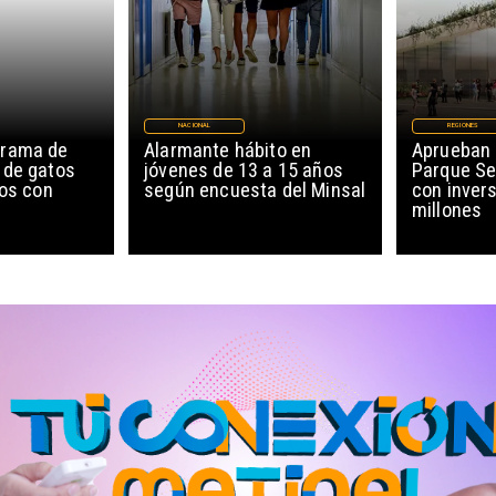
NACIONAL
REGIONES
grama de
Alarmante hábito en
Aprueban 
 de gatos
jóvenes de 13 a 15 años
Parque Se
ños con
según encuesta del Minsal
con invers
millones