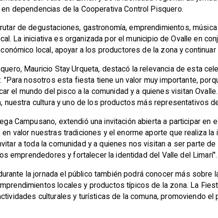
, en dependencias de la Cooperativa Control Pisquero.
frutar de degustaciones, gastronomía, emprendimientos, música 
local. La iniciativa es organizada por el municipio de Ovalle en c
 económico local, apoyar a los productores de la zona y continua
quero, Mauricio Stay Urqueta, destacó la relevancia de esta celeb
s: "Para nosotros esta fiesta tiene un valor muy importante, porqu
r el mundo del pisco a la comunidad y a quienes visitan Ovall
a, nuestra cultura y uno de los productos más representativos de 
Vega Campusano, extendió una invitación abierta a participar en es
 en valor nuestras tradiciones y el enorme aporte que realiza la 
itar a toda la comunidad y a quienes nos visitan a ser parte de 
tros emprendedores y fortalecer la identidad del Valle del Limarí".
rante la jornada el público también podrá conocer más sobre la 
emprendimientos locales y productos típicos de la zona. La Fies
actividades culturales y turísticas de la comuna, promoviendo e