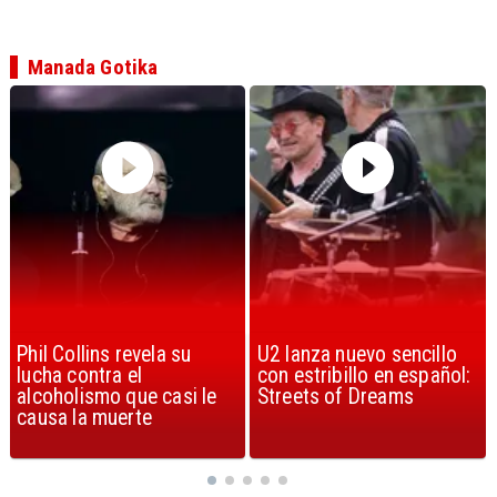
Manada Gotika
U2 lanza nuevo sencillo
“Africa” de Toto es
con estribillo en español:
considerada la mejor
Streets of Dreams
canción, según la ciencia