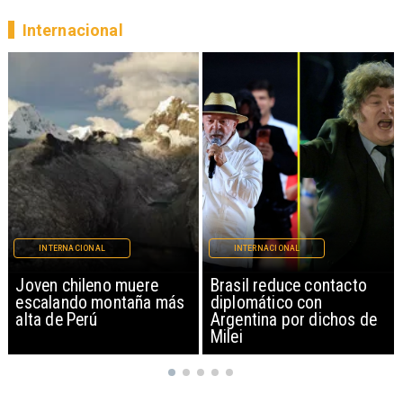
Internacional
INTERNACIONAL
INTERNACIONAL
Brasil reduce contacto
China restringe
diplomático con
exportación de drones a
Argentina por dichos de
EEUU y sanciona
Milei
empresas