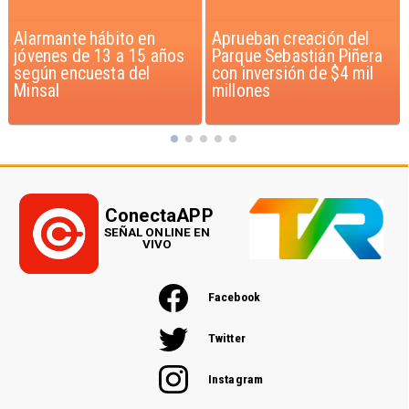
Aprueban creación del
Claudio Bravo baja la
Parque Sebastián Piñera
euforia sobre fichaje de
con inversión de $4 mil
Vozinha
millones
ConectaAPP
SEÑAL ONLINE EN
VIVO
Facebook
Twitter
Instagram