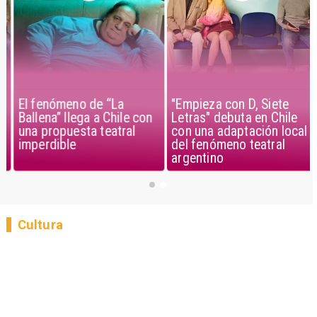
El fenómeno de “La
"Empieza con D, Siete
Ballena” llega a Chile con
Letras" debuta en Chile
una propuesta teatral
con una adaptación local
imperdible
del fenómeno teatral
argentino
Cultura