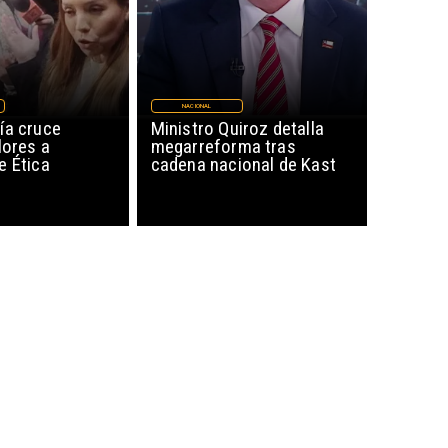
NACIONAL
ía cruce
Ministro Quiroz detalla
lores a
megarreforma tras
e Ética
cadena nacional de Kast