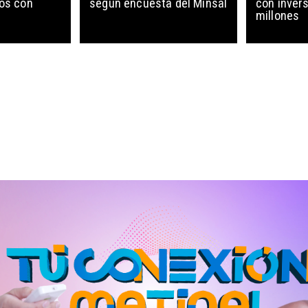
ños con
según encuesta del Minsal
con invers
millones