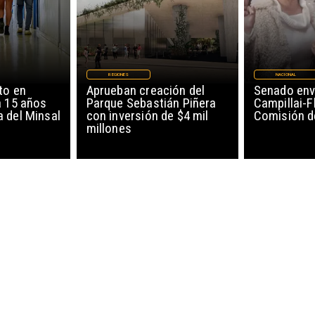
REGIONES
NACIONAL
to en
Aprueban creación del
Senado env
a 15 años
Parque Sebastián Piñera
Campillai-F
 del Minsal
con inversión de $4 mil
Comisión d
millones