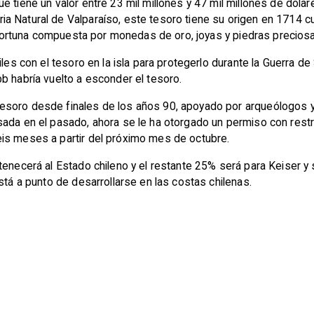
 tiene un valor entre 23 mil millones y 47 mil millones de dólare
a Natural de Valparaíso, este tesoro tiene su origen en 1714 c
na fortuna compuesta por monedas de oro, joyas y piedras precios
iles con el tesoro en la isla para protegerlo durante la Guerra 
b habría vuelto a esconder el tesoro.
soro desde finales de los años 90, apoyado por arqueólogos y 
sada en el pasado, ahora se le ha otorgado un permiso con restr
is meses a partir del próximo mes de octubre.
tenecerá al Estado chileno y el restante 25% será para Keiser y
stá a punto de desarrollarse en las costas chilenas.