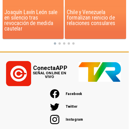
Chile y Venezuela
Feriantes rechazan
formalizan reinicio de
dichos de Camila Flores
relaciones consulares
sobre Fabiola Campillai
ConectaAPP
SEÑAL ONLINE EN
VIVO
Facebook
Twitter
Instagram