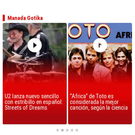
Manada Gotika
U2 lanza nuevo sencillo
“Africa” de Toto es
con estribillo en español:
considerada la mejor
Streets of Dreams
canción, según la ciencia