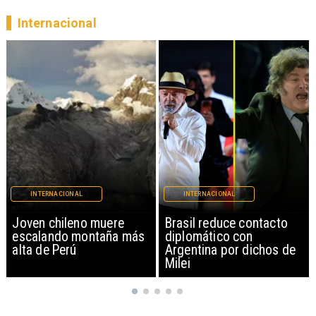
Internacional
INTERNACIONAL
INTERNACIONAL
Brasil reduce contacto
China restringe
diplomático con
exportación de drones a
Argentina por dichos de
EEUU y sanciona
Milei
empresas