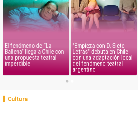
El fenómeno de “La
"Empieza con D, Siete
Ballena” llega a Chile con
Letras" debuta en Chile
una propuesta teatral
con una adaptación local
imperdible
del fenómeno teatral
argentino
Cultura