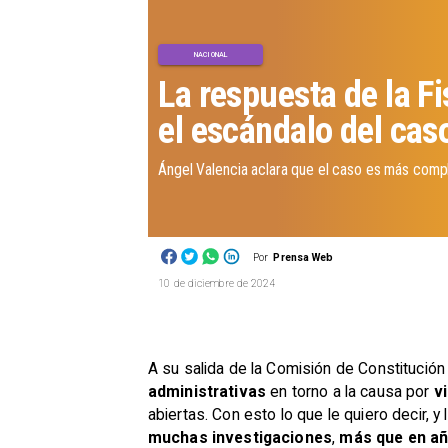
NACIONAL
La respuesta de la Fi
el escándalo del ca
Ángel Valencia aclara que el caso es más compl
Por
Prensa Web
10 de diciembre de 2024
A su salida de la Comisión de Constitución 
administrativas
en torno a la causa por
v
abiertas. Con esto lo que le quiero decir, 
muchas investigaciones
,
más que en añ