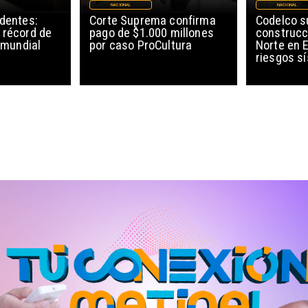
NACIONAL
NACIONAL
edentes:
Corte Suprema confirma
Codelco 
 récord de
pago de $1.000 millones
construcc
l mundial
por caso ProCultura
Norte en E
riesgos s