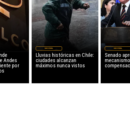
NACIONAL
NACIONAL
nde
Lluvias históricas en Chile:
Senado ap
de Andes
ciudades alcanzan
mecanismo
iente por
máximos nunca vistos
compensaci
os