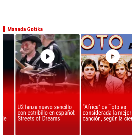
Manada Gotika
U2 lanza nuevo sencillo
“Africa” de Toto es
con estribillo en español:
considerada la mejor
Streets of Dreams
canción, según la ciencia