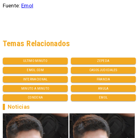
Fuente:
Emol
Temas Relacionados
ULTIMO MINUTO
ZEPEDA
EMOL.COM
CASOS JUDICIALES
INTERNACIONAL
FRANCIA
MINUTO A MINUTO
ANULA
CONDENA
EMOL
Noticias