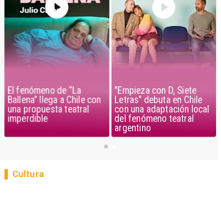
El fenómeno de “La
"Empieza con D, Siete
Ballena” llega a Chile con
Letras" debuta en Chile
una propuesta teatral
con una adaptación local
imperdible
del fenómeno teatral
argentino
Cultura