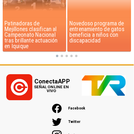
Novedoso programa de
Alarmante hábito en
entrenamiento de gatos
jóvenes de 13 a 15 años
beneficia a niños con
según encuesta del
discapacidad
Minsal
ConectaAPP
SEÑAL ONLINE EN
VIVO
Facebook
Twitter