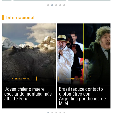
Internacional
INTERNACIONAL
INTERNACIONAL
Brasil reduce contacto
China restringe
diplomático con
exportación de drones a
Argentina por dichos de
EEUU y sanciona
Milei
empresas