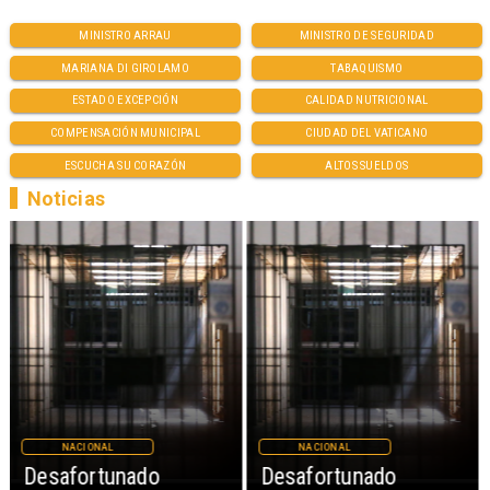
MINISTRO ARRAU
MINISTRO DE SEGURIDAD
MARIANA DI GIROLAMO
TABAQUISMO
ESTADO EXCEPCIÓN
CALIDAD NUTRICIONAL
COMPENSACIÓN MUNICIPAL
CIUDAD DEL VATICANO
ESCUCHA SU CORAZÓN
ALTOS SUELDOS
Noticias
NACIONAL
NACIONAL
Desafortunado
Desafortunado