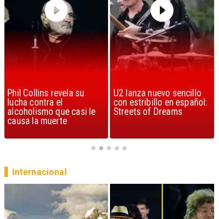
U2 lanza nuevo sencillo
“Africa” de Toto es
con estribillo en español:
considerada la mejor
Streets of Dreams
canción, según la ciencia
Internacional