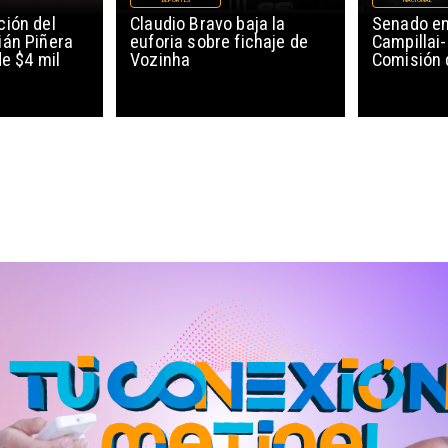
DEPORTES
NACIONAL
ión del
Claudio Bravo baja la
Senado en
ián Piñera
euforia sobre fichaje de
Campillai-
de $4 mil
Vozinha
Comisión 