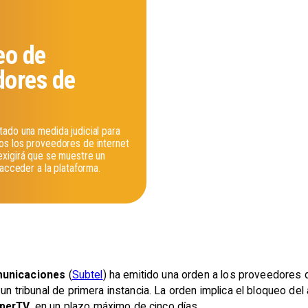
eo de
dores de
ado una medida judicial para
os los proveedores de internet
exigirá que se muestre un
 acceder a la plataforma.
municaciones
(
Subtel
) ha emitido una orden a los proveedores d
 un tribunal de primera instancia. La orden implica el bloqueo de
perTV
, en un plazo máximo de cinco días.