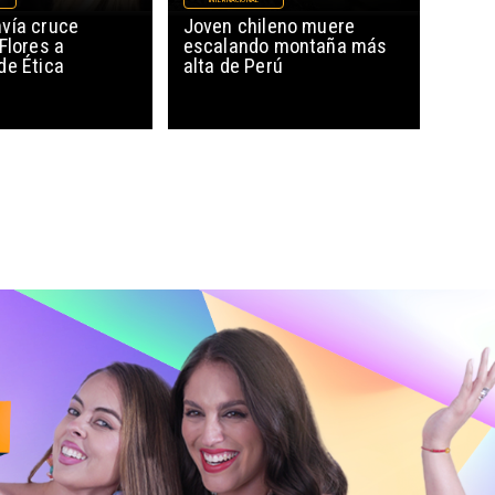
INTERNACIONAL
vía cruce
Joven chileno muere
Flores a
escalando montaña más
de Ética
alta de Perú