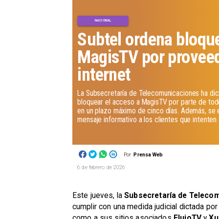
NACIONAL
Subtel ordena bloqu
MagisTV por provee
internet
La Subsecretaría de Telecomunicaciones ha dict
bloquear el acceso a MagisTV por parte de tod
en un plazo máximo de cinco días. Además, se 
mensaje informativo a los clientes que intenten
Por
Prensa Web
6 de febrero de 2026
Este jueves, la
Subsecretaría de Teleco
cumplir con una medida judicial dictada por
como a sus sitios asociados
FlujoTV
y
Xu