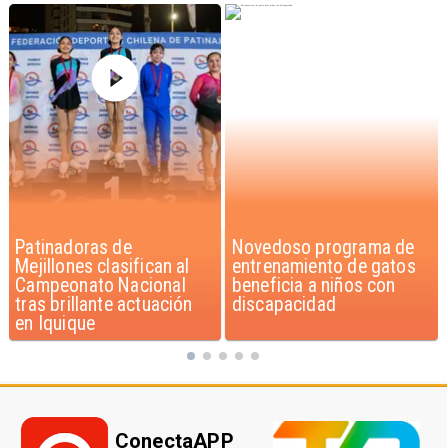
Novedoso programa de
Alarmante hábito en
entrenamiento de gatos
jóvenes de 13 a 15 años
beneficia a niños con
según encuesta del
discapacidad
Minsal
ConectaAPP