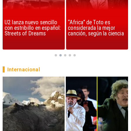
U2 lanza nuevo sencillo
“Africa” de Toto es
con estribillo en español:
considerada la mejor
Streets of Dreams
canción, según la ciencia
Internacional