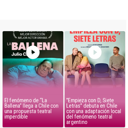
El fenómeno de “La
"Empieza con D, Siete
Ballena” llega a Chile con
Letras" debuta en Chile
una propuesta teatral
con una adaptación local
imperdible
del fenómeno teatral
argentino