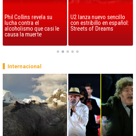
U2 lanza nuevo sencillo
“Africa” de Toto es
con estribillo en español:
considerada la mejor
Streets of Dreams
canción, según la ciencia
Internacional