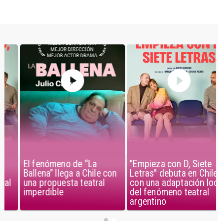
El fenómeno de “La
"Empieza con D, Siete
Ballena” llega a Chile con
Letras" debuta en Chile
una propuesta teatral
con una adaptación local
imperdible
del fenómeno teatral
argentino