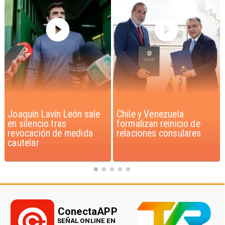
Chile y Venezuela
Feriantes rechazan
formalizan reinicio de
dichos de Camila Flores
relaciones consulares
sobre Fabiola Campillai
ConectaAPP
SEÑAL ONLINE EN