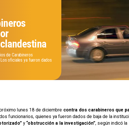
bineros
por
 clandestina
arios de Carabineros
 Los oficiales ya fueron dados
l próximo lunes 18 de diciembre
contra dos carabineros que pa
dos funcionarios, quienes ya fueron dados de baja de la instituc
motorizado”
y
“obstrucción a la investigación”
, según indicó la