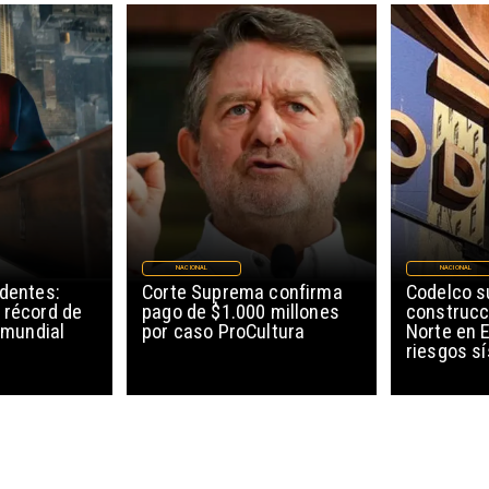
NACIONAL
NACIONAL
edentes:
Corte Suprema confirma
Codelco 
 récord de
pago de $1.000 millones
construcc
l mundial
por caso ProCultura
Norte en E
riesgos s