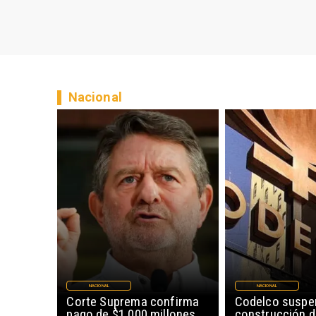
Nacional
NACIONAL
NACIONAL
Corte Suprema confirma
Codelco suspe
pago de $1.000 millones
construcción 