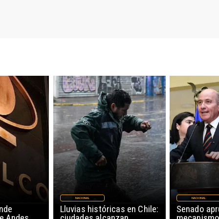
NACIONAL
NACIONAL
nde
Lluvias históricas en Chile:
Senado ap
de Andes
ciudades alcanzan
mecanismo