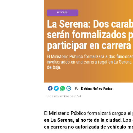
REGIONES
La Serena: Dos cara
serán formalizados 
participar en carrera
​El Ministerio Público formalizará a dos funcion
involucrados en una carrera ilegal en La Serena.
de baja.
Por
Katrina Nuñez Farias
8 de noviembre de 2024
El Ministerio Público formalizará cargos e
en La Serena, al norte de la ciudad.
Los 
en carrera no autorizada de vehículo 