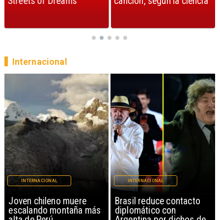
Streets of Dreams
canción, según la ciencia
Internacional
INTERNACIONAL
INTERNACIONAL
Brasil reduce contacto
China restringe
diplomático con
exportación de drones a
Argentina por dichos de
EEUU y sanciona