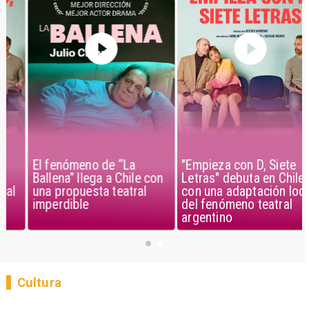
El fenómeno de “La
"Empieza con D, Siete
Ballena” llega a Chile con
Letras" debuta en Chile
una propuesta teatral
con una adaptación local
imperdible
del fenómeno teatral
argentino
Cultura