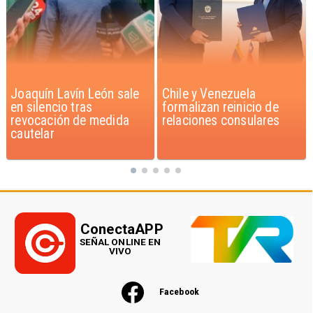
Chile y Venezuela
Feriantes rechazan
formalizan reinicio de
dichos de Camila Flores
relaciones consulares
sobre Fabiola Campillai
ConectaAPP
SEÑAL ONLINE EN
VIVO
Facebook