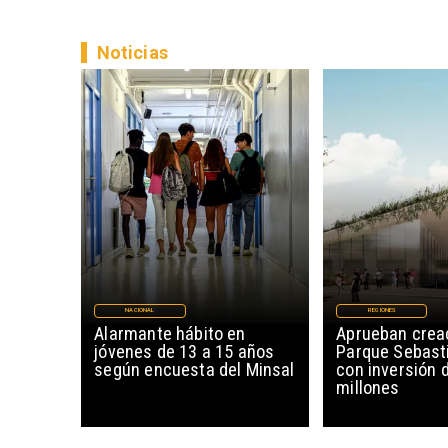
Noticias
NACIONAL
REGIONES
Alarmante hábito en
Aprueban creac
jóvenes de 13 a 15 años
Parque Sebast
según encuesta del Minsal
con inversión 
millones