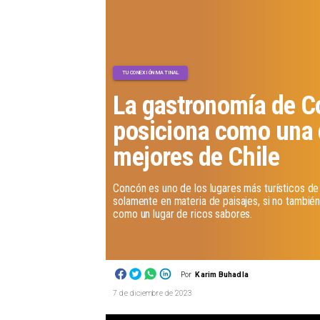
TU CONEXIÓN MATINAL
La gastronomía de C
posiciona como una 
mejores de Chile
Concón es uno de los lugares más turísticos de 
solamente en materia de paisajes, si no tambi
como un lugar de ricos sabores.
Por
Karim Buhadla
7 de diciembre de 2023