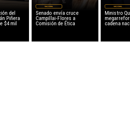
NACIONAL
NACIONAL
ión del
Senado envía cruce
Ministro Qu
án Piñera
Campillai-Flores a
megarrefor
e $4 mil
Comisión de Ética
cadena nac