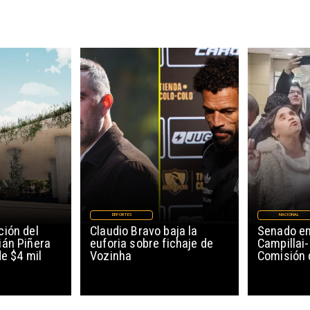
DEPORTES
NACIONAL
ión del
Claudio Bravo baja la
Senado en
ián Piñera
euforia sobre fichaje de
Campillai-
de $4 mil
Vozinha
Comisión 