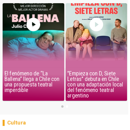
El fenómeno de “La
"Empieza con D, Siete
Ballena” llega a Chile con
Letras" debuta en Chile
una propuesta teatral
con una adaptación local
imperdible
del fenómeno teatral
argentino
Cultura