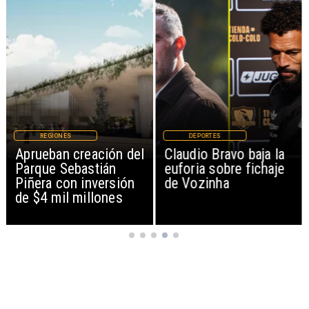
DEPORTES
MAGAZINE
Claudio Bravo baja la
Patinadoras de
euforia sobre fichaje
Mejillones clasifican al
de Vozinha
Campeonato Nacional
tras brillante actuación
en Iquique