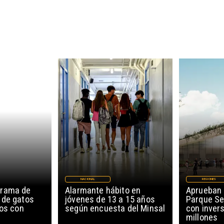
NACIONAL
REGIONES
grama de
Alarmante hábito en
Aprueban 
 de gatos
jóvenes de 13 a 15 años
Parque Se
ños con
según encuesta del Minsal
con invers
millones