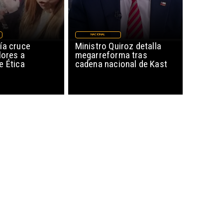
NACIONAL
ía cruce
Ministro Quiroz detalla
lores a
megarreforma tras
e Ética
cadena nacional de Kast