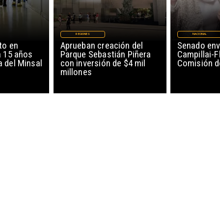
REGIONES
NACIONAL
to en
Aprueban creación del
Senado env
a 15 años
Parque Sebastián Piñera
Campillai-F
 del Minsal
con inversión de $4 mil
Comisión d
millones