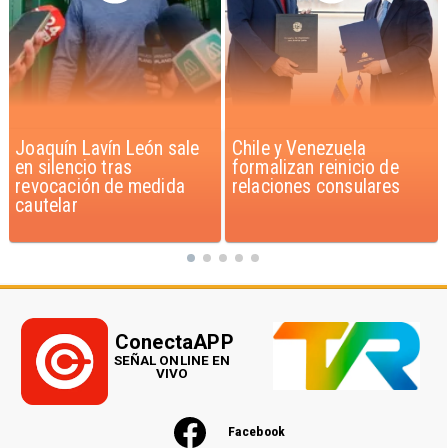
Chile y Venezuela
Feriantes rechazan
formalizan reinicio de
dichos de Camila Flores
relaciones consulares
sobre Fabiola Campillai
ConectaAPP
SEÑAL ONLINE EN
VIVO
Facebook