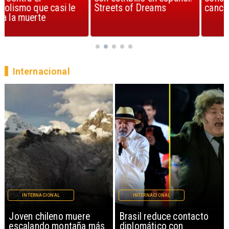
Streets of Dreams
canción, según la ciencia
Internacional
INTERNACIONAL
INTERNACIONAL
Brasil reduce contacto
China restringe
diplomático con
exportación de drones a