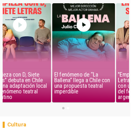
El fenómeno de “La
"Empieza con D, Siete
Ballena” llega a Chile con
Letras" debuta en Chile
una propuesta teatral
con una adaptación local
imperdible
del fenómeno teatral
argentino
Cultura