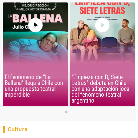
El fenómeno de “La
"Empieza con D, Siete
Ballena” llega a Chile con
Letras" debuta en Chile
una propuesta teatral
con una adaptación local
imperdible
del fenómeno teatral
argentino
Cultura