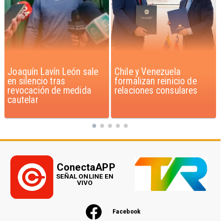
Chile y Venezuela
Feriantes rechazan
formalizan reinicio de
dichos de Camila Flores
relaciones consulares
sobre Fabiola Campillai
ConectaAPP
SEÑAL ONLINE EN
VIVO
Facebook