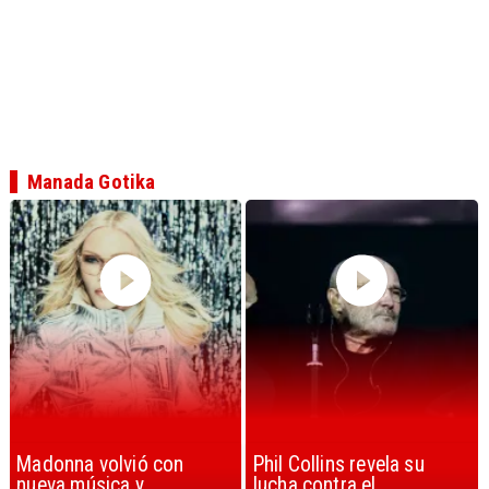
Manada Gotika
Phil Collins revela su
U2 lanza nuevo sencillo
lucha contra el
con estribillo en español: