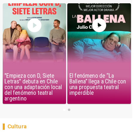
"Empieza con D, Siete
El fenómeno de “La
Letras" debuta en Chile
Ballena” llega a Chile con
con una adaptación local
una propuesta teatral
del fenómeno teatral
imperdible
argentino
Cultura