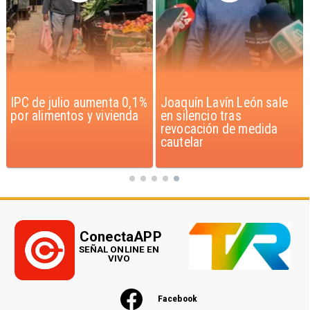
IPC de julio aumenta 0,1%
Joaquín Lavín León sale
por alimentos y vivienda
en silencio tras
revocación de medida
cautelar
ConectaAPP
SEÑAL ONLINE EN
VIVO
Facebook