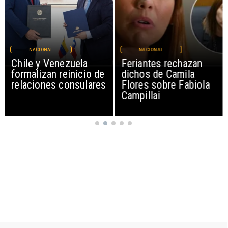
NACIONAL
NACIONAL
uela
Feriantes rechazan
Proyecto propo
nicio de
dichos de Camila
sumar feriado e
nsulares
Flores sobre Fabiola
de septiembre p
Campillai
Fiestas Patrias