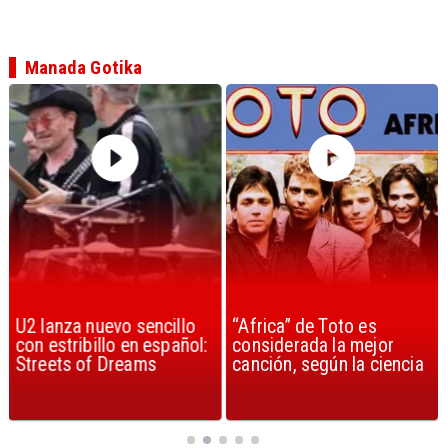
Manada Gotika
U2 lanza nuevo sencillo
“Africa” de Toto es
con estribillo en español:
considerada la mejor
Streets of Dreams
canción, según la ciencia