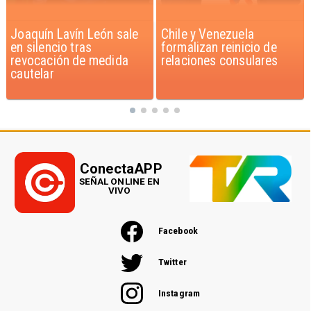
Chile y Venezuela
Feriantes rechazan
formalizan reinicio de
dichos de Camila Flores
relaciones consulares
sobre Fabiola Campillai
ConectaAPP
SEÑAL ONLINE EN
VIVO
Facebook
Twitter
Instagram