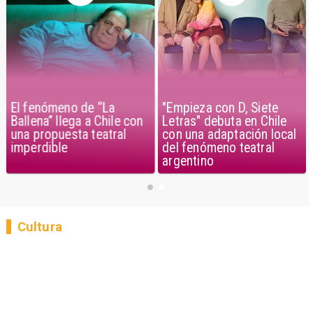
El fenómeno de “La
"Empieza con D, Siete
Ballena” llega a Chile con
Letras" debuta en Chile
una propuesta teatral
con una adaptación local
imperdible
del fenómeno teatral
argentino
Cultura