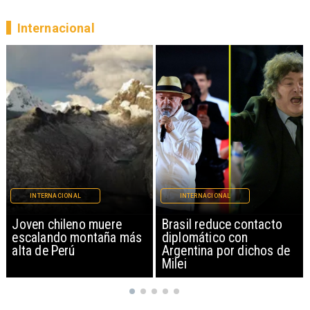
Internacional
INTERNACIONAL
INTERNACIONAL
Brasil reduce contacto
China restringe
diplomático con
exportación de drones a
Argentina por dichos de
EEUU y sanciona
Milei
empresas