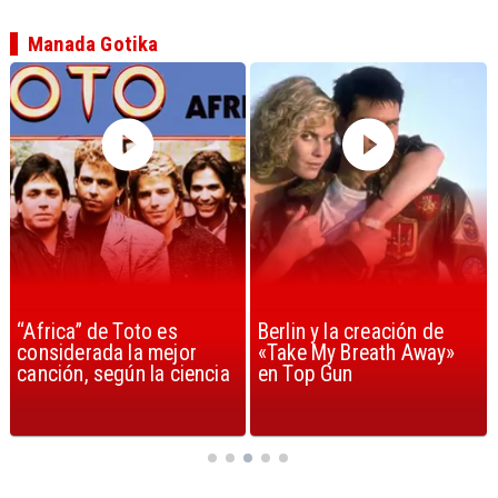
Manada Gotika
“Africa” de Toto es
Berlin y la creación de
considerada la mejor
«Take My Breath Away»
canción, según la ciencia
en Top Gun