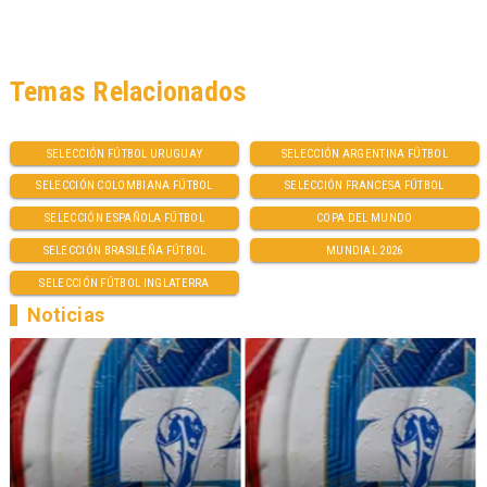
Temas Relacionados
SELECCIÓN FÚTBOL URUGUAY
SELECCIÓN ARGENTINA FÚTBOL
SELECCIÓN COLOMBIANA FÚTBOL
SELECCIÓN FRANCESA FÚTBOL
SELECCIÓN ESPAÑOLA FÚTBOL
COPA DEL MUNDO
SELECCIÓN BRASILEÑA FÚTBOL
MUNDIAL 2026
SELECCIÓN FÚTBOL INGLATERRA
Noticias