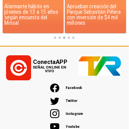
Alarmante hábito en
Aprueban creación del
jóvenes de 13 a 15 años
Parque Sebastián Piñera
según encuesta del
con inversión de $4 mil
Minsal
millones
ConectaAPP
SEÑAL ONLINE EN
VIVO
Facebook
Twitter
Instagram
Youtube