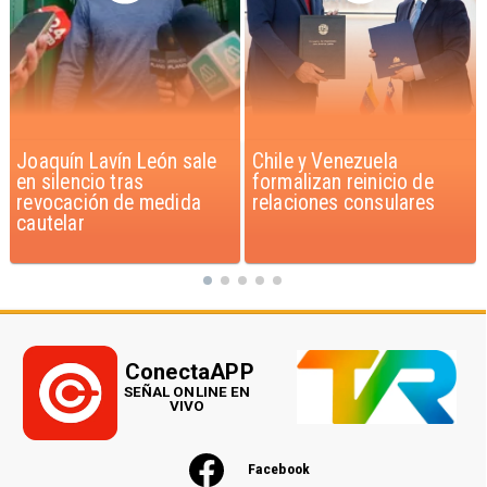
Chile y Venezuela
Feriantes rechazan
formalizan reinicio de
dichos de Camila Flores
relaciones consulares
sobre Fabiola Campillai
ConectaAPP
SEÑAL ONLINE EN
VIVO
Facebook