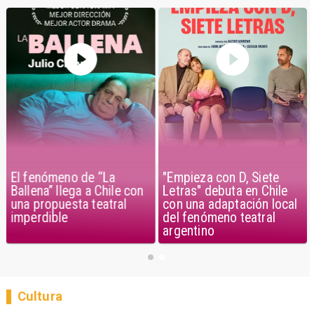
El fenómeno de “La
"Empieza con D, Siete
Ballena” llega a Chile con
Letras" debuta en Chile
una propuesta teatral
con una adaptación local
imperdible
del fenómeno teatral
argentino
Cultura