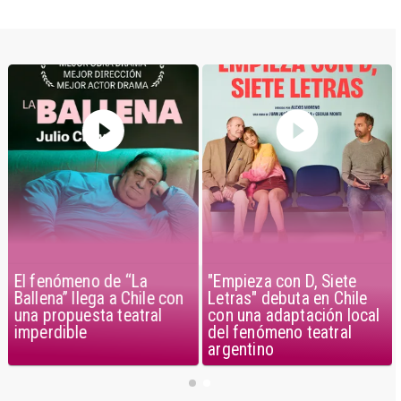
El fenómeno de “La
"Empieza con D, Siete
Ballena” llega a Chile con
Letras" debuta en Chile
una propuesta teatral
con una adaptación local
imperdible
del fenómeno teatral
argentino