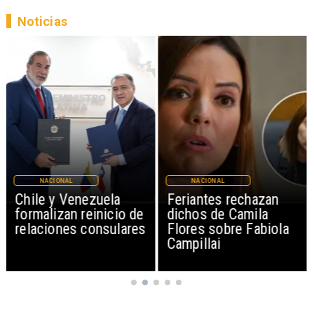
Noticias
NACIONAL
NACIONAL
Feriantes rechazan
Proyecto propone
dichos de Camila
sumar feriado el 17
Flores sobre Fabiola
de septiembre para
Campillai
Fiestas Patrias