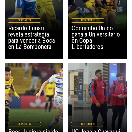
DEPORTES
DEPORTES
Ricardo Lunari
Coquimbo Unido
revela estrategia
gana a Universitario
para vencer a Boca
en Copa
en La Bombonera
Libertadores
DEPORTES
DEPORTES
Boca Juniors pierde
UC llega a Guayaquil