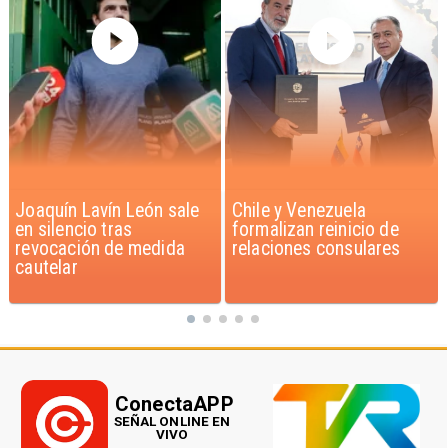
Chile y Venezuela
Feriantes rechazan
formalizan reinicio de
dichos de Camila Flores
relaciones consulares
sobre Fabiola Campillai
ConectaAPP
SEÑAL ONLINE EN
VIVO