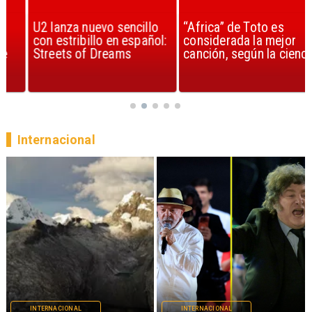
U2 lanza nuevo sencillo
“Africa” de Toto es
con estribillo en español:
considerada la mejor
Streets of Dreams
canción, según la ciencia
Internacional
INTERNACIONAL
INTERNACIONAL