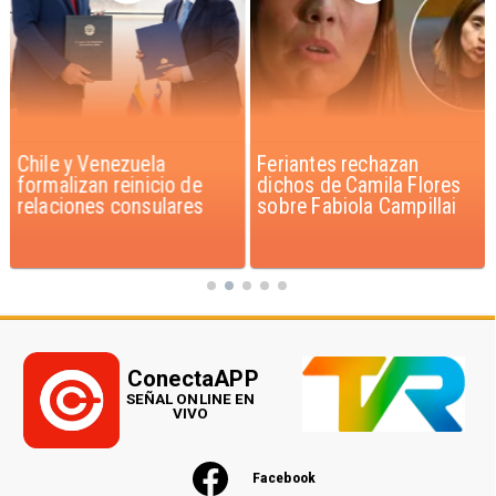
Chile y Venezuela
Feriantes rechazan
formalizan reinicio de
dichos de Camila Flores
relaciones consulares
sobre Fabiola Campillai
ConectaAPP
SEÑAL ONLINE EN
VIVO
Facebook