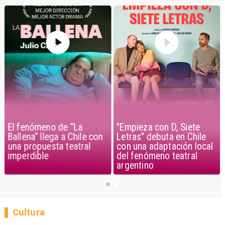
El fenómeno de “La
"Empieza con D, Siete
Ballena” llega a Chile con
Letras" debuta en Chile
una propuesta teatral
con una adaptación local
imperdible
del fenómeno teatral
argentino
Cultura