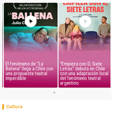
El fenómeno de “La
"Empieza con D, Siete
Ballena” llega a Chile con
Letras" debuta en Chile
una propuesta teatral
con una adaptación local
imperdible
del fenómeno teatral
argentino
Cultura