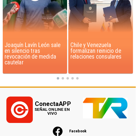
Chile y Venezuela
Feriantes rechazan
formalizan reinicio de
dichos de Camila Flores
relaciones consulares
sobre Fabiola Campillai
ConectaAPP
SEÑAL ONLINE EN
VIVO
Facebook