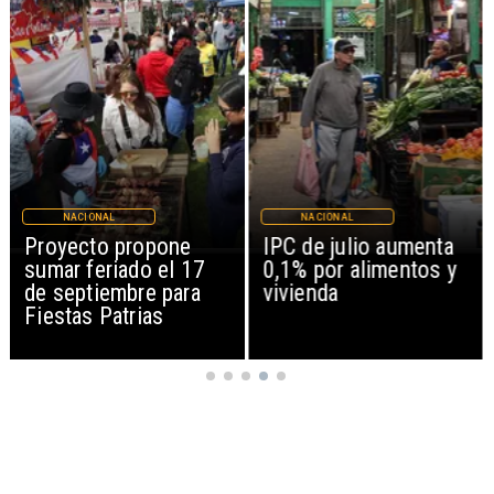
NACIONAL
NACIONAL
IPC de julio aumenta
Joaquín Lavín León
0,1% por alimentos y
sale en silencio tras
vivienda
revocación de medida
cautelar