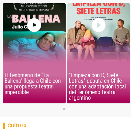
El fenómeno de “La
"Empieza con D, Siete
Ballena” llega a Chile con
Letras" debuta en Chile
una propuesta teatral
con una adaptación local
imperdible
del fenómeno teatral
argentino
Cultura