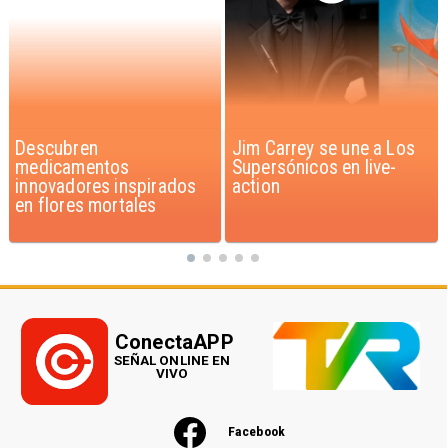
Jim Carrey se une a Los
Iaán: la historia de
Supersónicos en live-
superación que inspira a
action
Chile
ConectaAPP
SEÑAL ONLINE EN
VIVO
Facebook