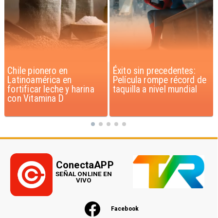
Éxito sin precedentes:
Corte Suprema confirma
Película rompe récord de
pago de $1.000 millones
taquilla a nivel mundial
por caso ProCultura
ConectaAPP
SEÑAL ONLINE EN
VIVO
Facebook