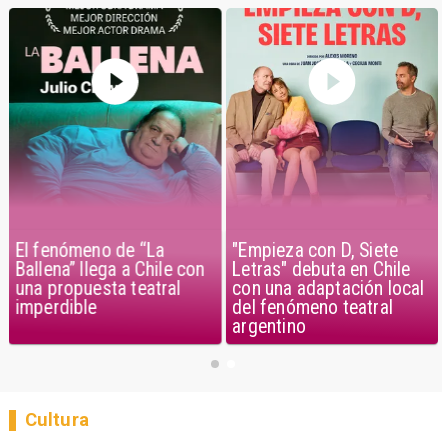
El fenómeno de “La
"Empieza con D, Siete
Ballena” llega a Chile con
Letras" debuta en Chile
una propuesta teatral
con una adaptación local
imperdible
del fenómeno teatral
argentino
Cultura