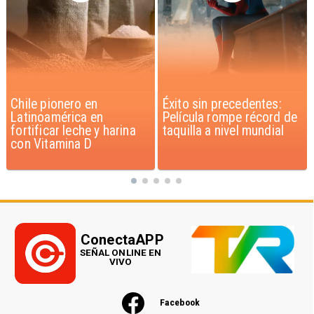
Éxito sin precedentes:
Corte Suprema confirma
Película rompe récord de
pago de $1.000 millones
taquilla a nivel mundial
por caso ProCultura
ConectaAPP
SEÑAL ONLINE EN
VIVO
Facebook