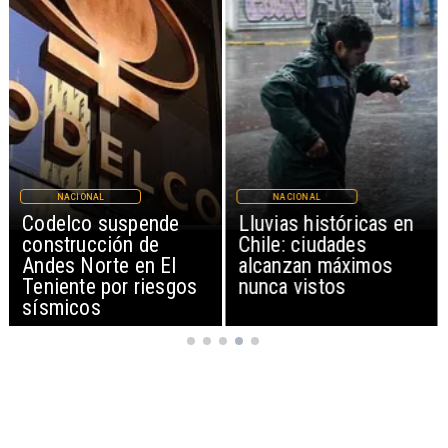
NACIONAL
MAGAZINE
Lluvias históricas en
Chile pionero en
Chile: ciudades
Latinoamérica en
alcanzan máximos
fortificar leche y harina
nunca vistos
con Vitamina D