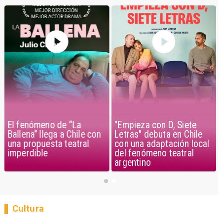
El fenómeno de “La
"Empieza con D, Siete
Ballena” llega a Chile con
Letras" debuta en Chile
una propuesta teatral
con una adaptación local
imperdible
del fenómeno teatral
argentino
Cultura