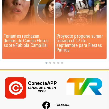
Proyecto propone sumar
IPC de julio aumenta 0,1%
feriado el 17 de
por alimentos y vivienda
septiembre para Fiestas
Patrias
ConectaAPP
SEÑAL ONLINE EN
VIVO
Facebook