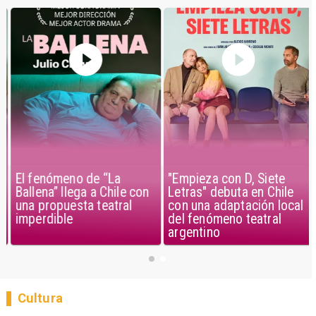
El fenómeno de “La
"Empieza con D, Siete
Ballena” llega a Chile con
Letras" debuta en Chile
una propuesta teatral
con una adaptación local
imperdible
del fenómeno teatral
argentino
Cultura