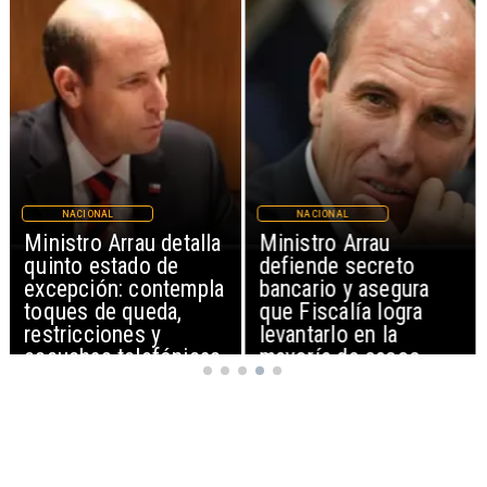
NACIONAL
NACIONAL
Ministro Arrau
Feriantes rechazan
defiende secreto
dichos de Camila
bancario y asegura
Flores sobre Fabiola
que Fiscalía logra
Campillai
levantarlo en la
mayoría de casos