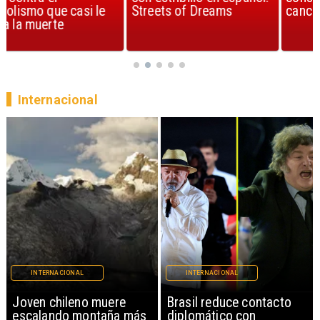
Streets of Dreams
canción, según la ciencia
Internacional
INTERNACIONAL
INTERNACIONAL
Brasil reduce contacto
China restringe
diplomático con
exportación de drones a