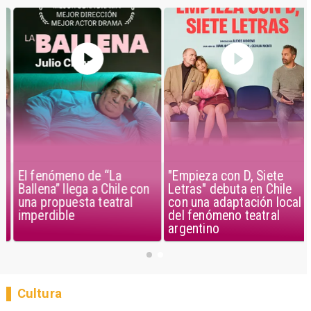
El fenómeno de “La
"Empieza con D, Siete
Ballena” llega a Chile con
Letras" debuta en Chile
una propuesta teatral
con una adaptación local
imperdible
del fenómeno teatral
argentino
Cultura