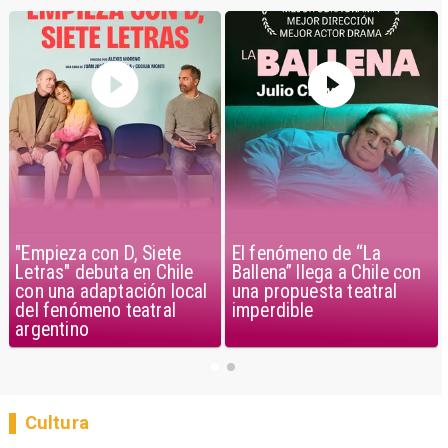
"Empieza con D, Siete
El fenómeno de “La
Letras" debuta en Chile
Ballena” llega a Chile con
con una adaptación local
una propuesta teatral
del fenómeno teatral
imperdible
argentino
Cultura