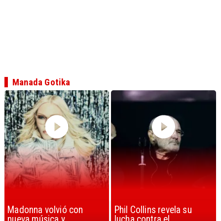
Manada Gotika
Phil Collins revela su
U2 lanza nuevo sencillo
lucha contra el
con estribillo en español: