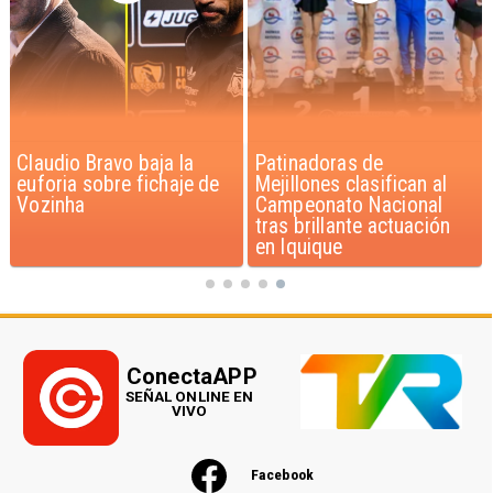
Patinadoras de
Novedoso programa de
Mejillones clasifican al
entrenamiento de gatos
Campeonato Nacional
beneficia a niños con
tras brillante actuación
discapacidad
en Iquique
ConectaAPP
SEÑAL ONLINE EN
VIVO
Facebook