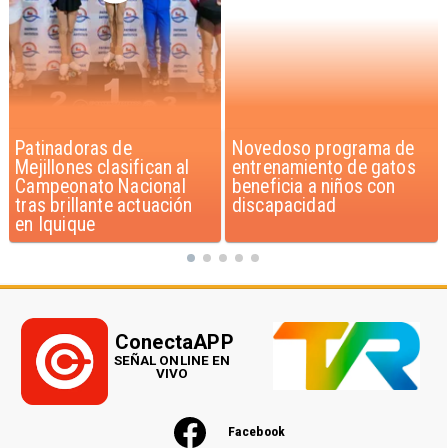
Novedoso programa de
Alarmante hábito en
entrenamiento de gatos
jóvenes de 13 a 15 años
beneficia a niños con
según encuesta del
discapacidad
Minsal
ConectaAPP
SEÑAL ONLINE EN
VIVO
Facebook