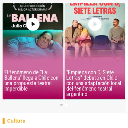
El fenómeno de “La
"Empieza con D, Siete
Ballena” llega a Chile con
Letras" debuta en Chile
una propuesta teatral
con una adaptación local
imperdible
del fenómeno teatral
argentino
Cultura