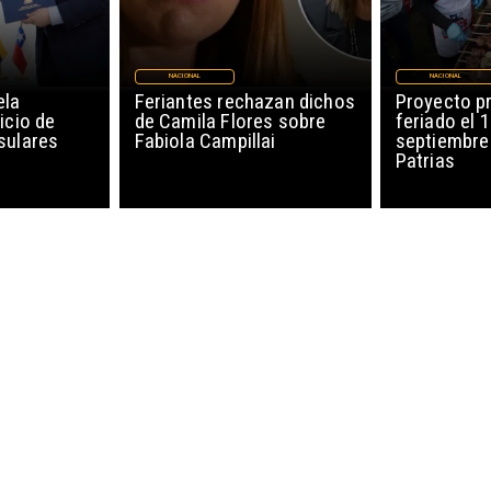
NACIONAL
NACIONAL
ela
Feriantes rechazan dichos
Proyecto p
icio de
de Camila Flores sobre
feriado el 
sulares
Fabiola Campillai
septiembre
Patrias