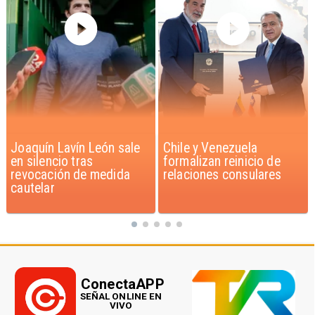
Chile y Venezuela
Feriantes rechazan
formalizan reinicio de
dichos de Camila Flores
relaciones consulares
sobre Fabiola Campillai
ConectaAPP
SEÑAL ONLINE EN
VIVO