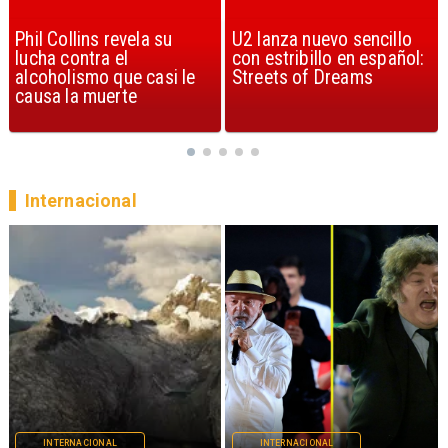
U2 lanza nuevo sencillo
“Africa” de Toto es
con estribillo en español:
considerada la mejor
Streets of Dreams
canción, según la ciencia
Internacional
INTERNACIONAL
INTERNACIONAL