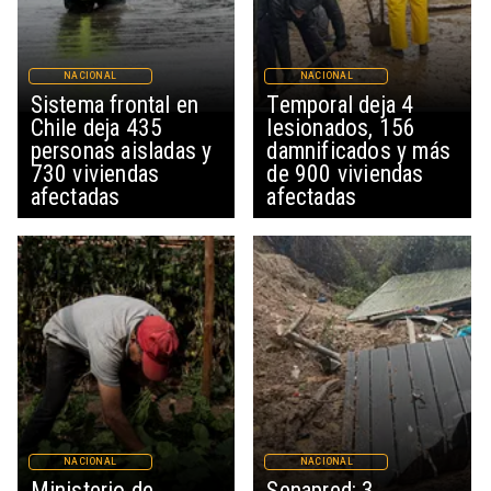
NACIONAL
NACIONAL
Sistema frontal en
Temporal deja 4
Chile deja 435
lesionados, 156
personas aisladas y
damnificados y más
730 viviendas
de 900 viviendas
afectadas
afectadas
NACIONAL
NACIONAL
Ministerio de
Senapred: 3