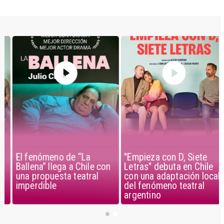
El fenómeno de “La
"Empieza con D, Siete
Ballena” llega a Chile con
Letras" debuta en Chile
una propuesta teatral
con una adaptación local
imperdible
del fenómeno teatral
argentino