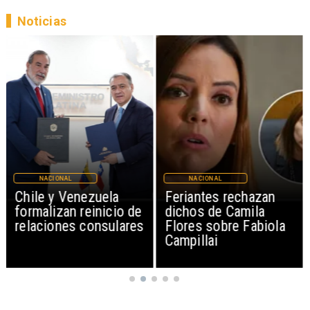
Noticias
NACIONAL
NACIONAL
Feriantes rechazan
Proyecto propone
dichos de Camila
sumar feriado el 17
Flores sobre Fabiola
de septiembre para
Campillai
Fiestas Patrias