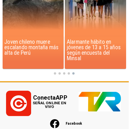
Alarmante hábito en
Aprueban creación del
jóvenes de 13 a 15 años
Parque Sebastián Piñera
según encuesta del
con inversión de $4 mil
Minsal
millones
ConectaAPP
SEÑAL ONLINE EN
VIVO
Facebook