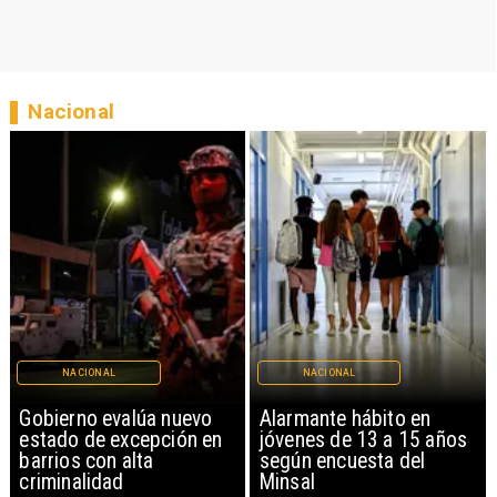
Nacional
IONAL
NACIONAL
REGIO
no evalúa nuevo
Alarmante hábito en
Aprueban
 de excepción en
jóvenes de 13 a 15 años
Parque S
 con alta
según encuesta del
con inver
lidad
Minsal
millones