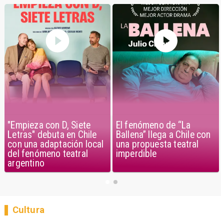
"Empieza con D, Siete
El fenómeno de “La
Letras" debuta en Chile
Ballena” llega a Chile con
con una adaptación local
una propuesta teatral
del fenómeno teatral
imperdible
argentino
Cultura