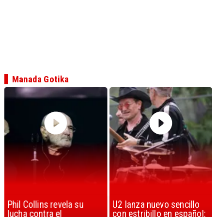
Manada Gotika
Phil Collins revela su
U2 lanza nuevo sencillo
lucha contra el
con estribillo en español: