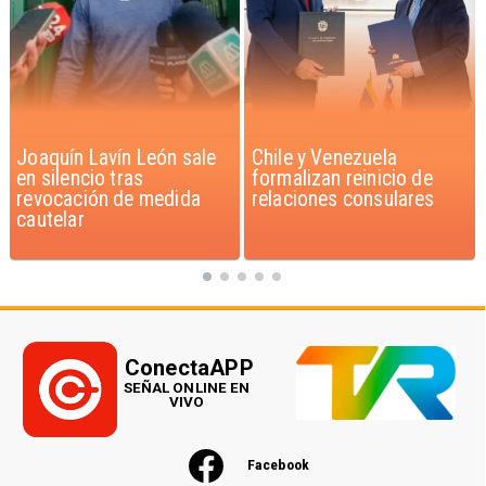
Chile y Venezuela
Feriantes rechazan
formalizan reinicio de
dichos de Camila Flores
relaciones consulares
sobre Fabiola Campillai
ConectaAPP
SEÑAL ONLINE EN
VIVO
Facebook