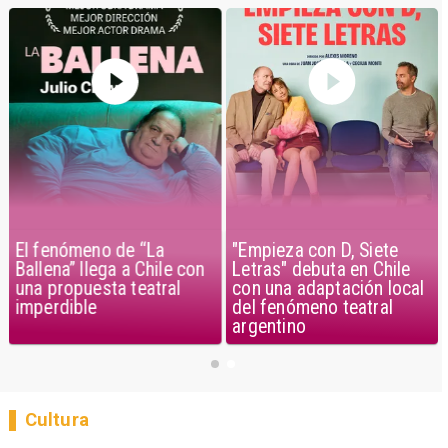
El fenómeno de “La
"Empieza con D, Siete
Ballena” llega a Chile con
Letras" debuta en Chile
una propuesta teatral
con una adaptación local
imperdible
del fenómeno teatral
argentino
Cultura