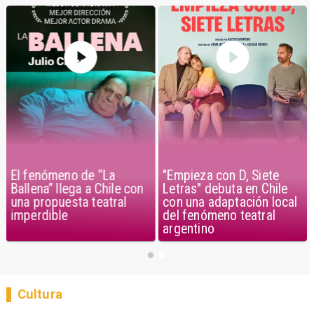
El fenómeno de “La
"Empieza con D, Siete
Ballena” llega a Chile con
Letras" debuta en Chile
una propuesta teatral
con una adaptación local
imperdible
del fenómeno teatral
argentino
Cultura