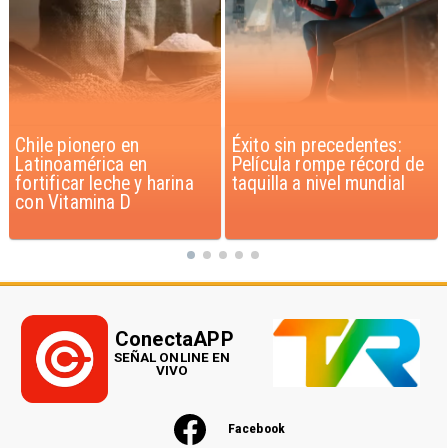
Éxito sin precedentes:
Corte Suprema confirma
Película rompe récord de
pago de $1.000 millones
taquilla a nivel mundial
por caso ProCultura
ConectaAPP
SEÑAL ONLINE EN
VIVO
Facebook