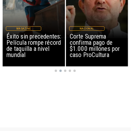
NACIONAL
NACIONAL
entes:
Corte Suprema
Codelco suspend
récord
confirma pago de
construcción de
el
$1.000 millones por
Andes Norte en E
caso ProCultura
Teniente por ries
sísmicos