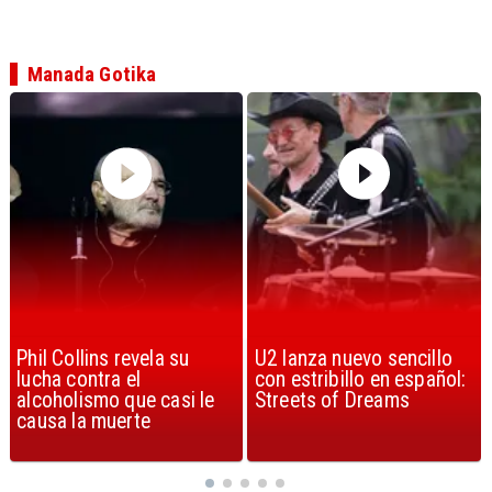
Manada Gotika
U2 lanza nuevo sencillo
“Africa” de Toto es
con estribillo en español:
considerada la mejor
Streets of Dreams
canción, según la ciencia