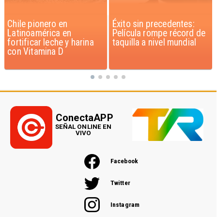
Éxito sin precedentes:
Corte Suprema confirma
Película rompe récord de
pago de $1.000 millones
taquilla a nivel mundial
por caso ProCultura
ConectaAPP
SEÑAL ONLINE EN
VIVO
Facebook
Twitter
Instagram