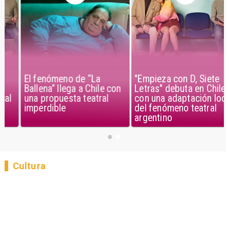
El fenómeno de “La
"Empieza con D, Siete
Ballena” llega a Chile con
Letras" debuta en Chile
una propuesta teatral
con una adaptación local
imperdible
del fenómeno teatral
argentino
Cultura