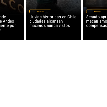
NACIONAL
NACIONAL
nde
Lluvias históricas en Chile:
Senado ap
de Andes
ciudades alcanzan
mecanismo
iente por
máximos nunca vistos
compensaci
os