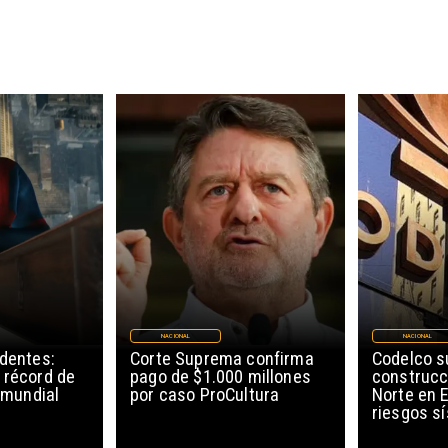
NACIONAL
NACIONAL
edentes:
Corte Suprema confirma
Codelco 
 récord de
pago de $1.000 millones
construcc
l mundial
por caso ProCultura
Norte en E
riesgos s