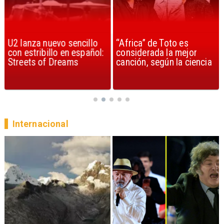
U2 lanza nuevo sencillo
“Africa” de Toto es
con estribillo en español:
considerada la mejor
Streets of Dreams
canción, según la ciencia
Internacional