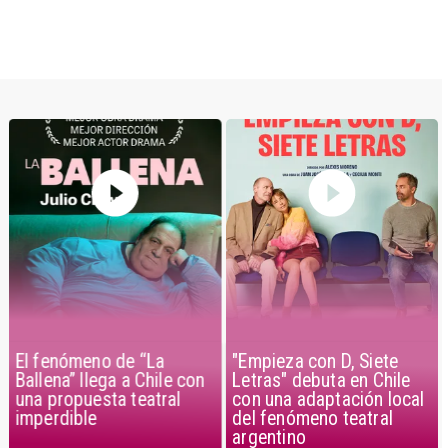
El fenómeno de “La
"Empieza con D, Siete
Ballena” llega a Chile con
Letras" debuta en Chile
una propuesta teatral
con una adaptación local
imperdible
del fenómeno teatral
argentino