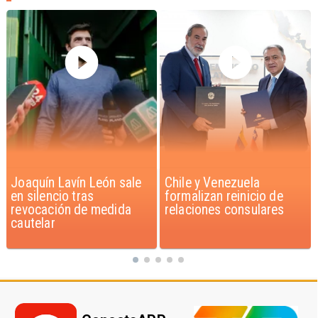
Chile y Venezuela
Feriantes rechazan
formalizan reinicio de
dichos de Camila Flores
relaciones consulares
sobre Fabiola Campillai