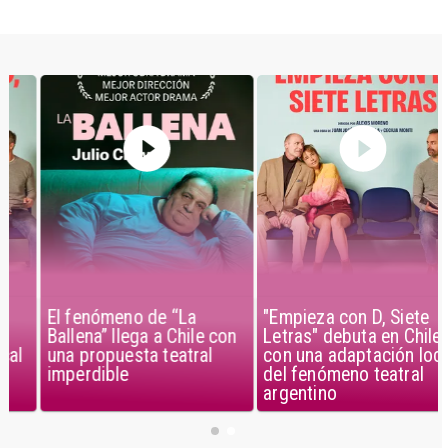
El fenómeno de “La
"Empieza con D, Siete
Ballena” llega a Chile con
Letras" debuta en Chile
una propuesta teatral
con una adaptación local
imperdible
del fenómeno teatral
argentino