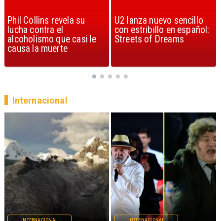
U2 lanza nuevo sencillo
“Africa” de Toto es
con estribillo en español:
considerada la mejor
Streets of Dreams
canción, según la ciencia
Internacional
INTERNACIONAL
INTERNACIONAL