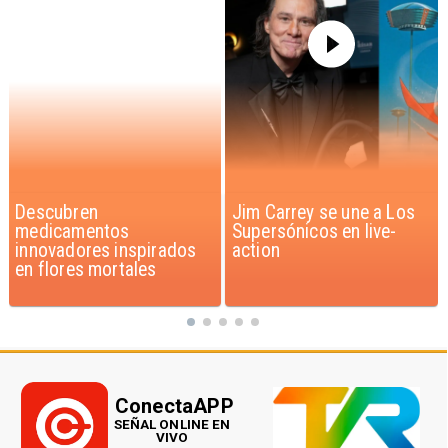
Jim Carrey se une a Los
Iaán: la historia de
Supersónicos en live-
superación que inspira a
action
Chile
ConectaAPP
SEÑAL ONLINE EN
VIVO