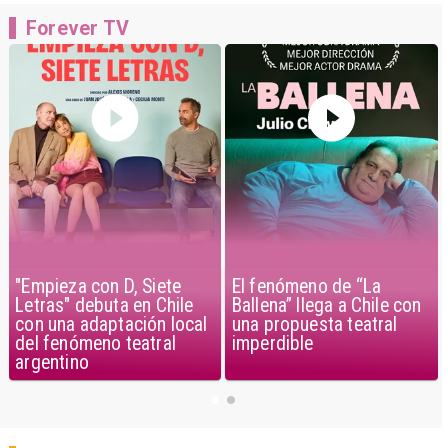
Forever TV
"Empieza con D, Siete
El fenómeno de “La
Letras" debuta en Chile
Ballena” llega a Chile con
con una adaptación local
una propuesta teatral
del fenómeno teatral
imperdible
argentino