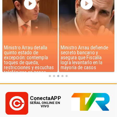
Ministro Arrau detalla
Ministro Arrau defiende
quinto estado de
secreto bancario y
excepción: contempla
asegura que Fiscalía
toques de queda,
logra levantarlo en la
restricciones y escuchas
mayoría de casos
telefónicas en zonas
críticas
ConectaAPP
SEÑAL ONLINE EN
VIVO