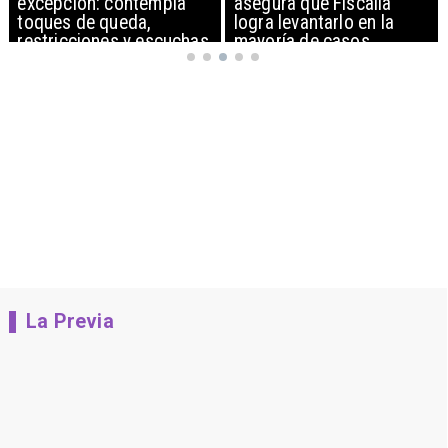
excepción: contempla
asegura que Fiscalía
toques de queda,
logra levantarlo en la
restricciones y escuchas
mayoría de casos
telefónicas en zonas
críticas
La Previa