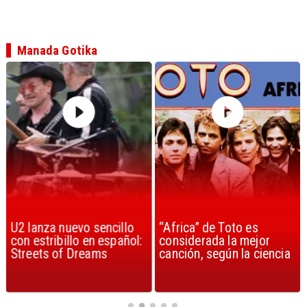
Manada Gotika
“Africa” de Toto es
Berlin y la creación de
considerada la mejor
«Take My Breath Away»
canción, según la ciencia
en Top Gun