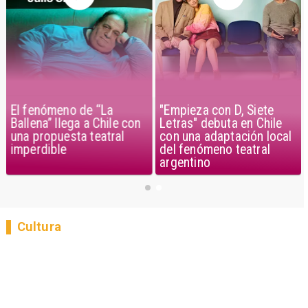
"Empieza con D, Siete
El fenómeno de “La
Letras" debuta en Chile
Ballena” llega a Chile con
con una adaptación local
una propuesta teatral
del fenómeno teatral
imperdible
argentino
Cultura