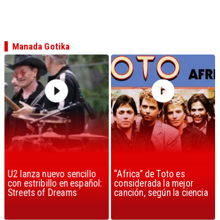
Manada Gotika
U2 lanza nuevo sencillo
“Africa” de Toto es
con estribillo en español:
considerada la mejor
Streets of Dreams
canción, según la ciencia