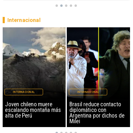
Internacional
INTERNACIONAL
INTERNACIONAL
Brasil reduce contacto
China restringe
diplomático con
exportación de drones a
Argentina por dichos de
EEUU y sanciona
Milei
empresas