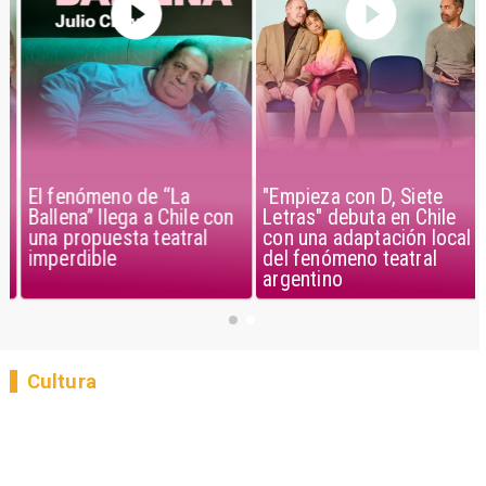
El fenómeno de “La
"Empieza con D, Siete
Ballena” llega a Chile con
Letras" debuta en Chile
una propuesta teatral
con una adaptación local
imperdible
del fenómeno teatral
argentino
Cultura