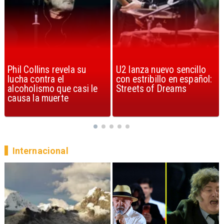
U2 lanza nuevo sencillo
“Africa” de Toto es
con estribillo en español:
considerada la mejor
Streets of Dreams
canción, según la ciencia
Internacional