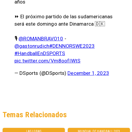
años
⏩ El próximo partido de las sudamericanas
será este domingo ante Dinamarca 🇩🇰
🎙️
@ROMANBRAVO10
-
@gastonrudich
#DENNORSWE2023
#HandballEnDSPORTS
pic.twitter.com/Vm8oofIWtS
— DSports (@DSports)
December 1, 2023
Temas Relacionados
LAS LOBAS
MUNDIAL DE HANDBALL 2023