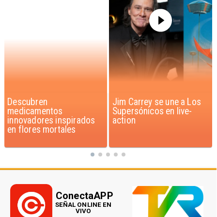
Jim Carrey se une a Los
Iaán: la historia de
Supersónicos en live-
superación que inspira a
action
Chile
ConectaAPP
SEÑAL ONLINE EN
VIVO