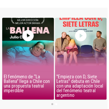
El fenómeno de “La
"Empieza con D, Siete
Ballena” llega a Chile con
Letras" debuta en Chile
una propuesta teatral
con una adaptación local
imperdible
del fenómeno teatral
argentino