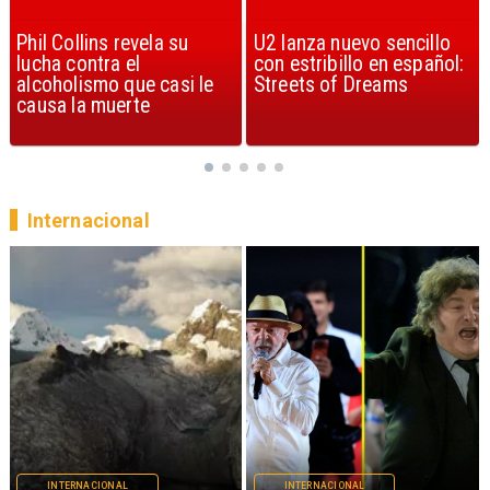
U2 lanza nuevo sencillo
“Africa” de Toto es
con estribillo en español:
considerada la mejor
Streets of Dreams
canción, según la ciencia
Internacional
INTERNACIONAL
INTERNACIONAL