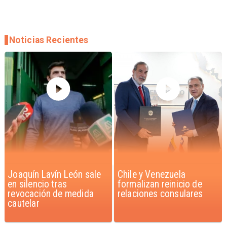
Noticias Recientes
Chile y Venezuela
Feriantes rechazan
formalizan reinicio de
dichos de Camila Flores
relaciones consulares
sobre Fabiola Campillai