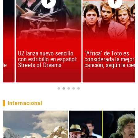
U2 lanza nuevo sencillo
“Africa” de Toto es
con estribillo en español:
considerada la mejor
Streets of Dreams
canción, según la ciencia
Internacional